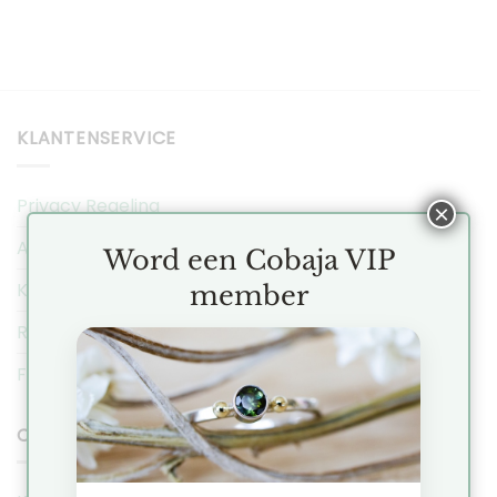
KLANTENSERVICE
Privacy Regeling
×
Algemene Voorwaarden
Word een Cobaja VIP
Klachten
member
Ruilen & Retourneren
FAQ
COBAJA NIEUWS