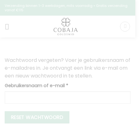
Ga
Verzending binnen 1–3 werkdagen, mits voorradig • Gratis verzending
vanaf €115
naar
inhoud
Wachtwoord vergeten? Voer je gebruikersnaam of
e-mailadres in. Je ontvangt een link via e-mail om
een nieuw wachtwoord in te stellen.
Vereist
Gebruikersnaam of e-mail
*
RESET WACHTWOORD