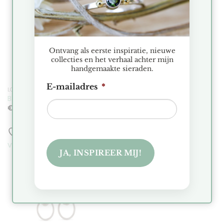
Toevoegen
Toevoegen
aan
aan
verlanglijst
verlanglijst
Ontvang als eerste inspiratie, nieuwe
collecties en het verhaal achter mijn
handgemaakte sieraden.
E-mailadres
*
LOBEM
LOBEM
Bloemen Ring Klein Parel
Lobem Ring Medium
€
185.00
€
160.00
Toevoegen aan
Toevoegen aan
verlanglijst
verlanglijst
JA, INSPIREER MIJ!
Toevoegen
aan
verlanglijst