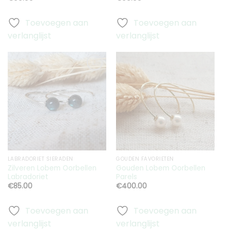
Toevoegen aan
Toevoegen aan
verlanglijst
verlanglijst
Toevoegen
Toevoegen
aan
aan
verlanglijst
verlanglijst
LABRADORIET SIERADEN
GOUDEN FAVORIETEN
Zilveren Lobem Oorbellen
Gouden Lobem Oorbellen
Labradoriet
Parels
€
85.00
€
400.00
Toevoegen aan
Toevoegen aan
verlanglijst
verlanglijst