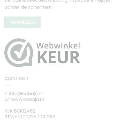
sieradencollecties, ontvang inspiratie en kijkjes
achter de schermen.
AANMELDEN
CONTACT
E: info@cobaja.nl
W: www.cobaja.nl
KvK 60102462
BTW-NL002257067B16