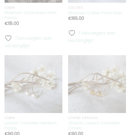
LOBEM
COLLIERS
Bloemen Oorstekers Klein
Bloemen Collier Parel Klein
Parels
€
165.00
€
115.00
Toevoegen aan
Toevoegen aan
verlanglijst
verlanglijst
Toevoegen
Toevoegen
aan
aan
verlanglijst
verlanglijst
LOBEM
CITRIEN SIERADEN
Lobem Oorbellen Medium
Zilveren Lobem Oorbellen
Parels
Citrien
€
90.00
€
90.00