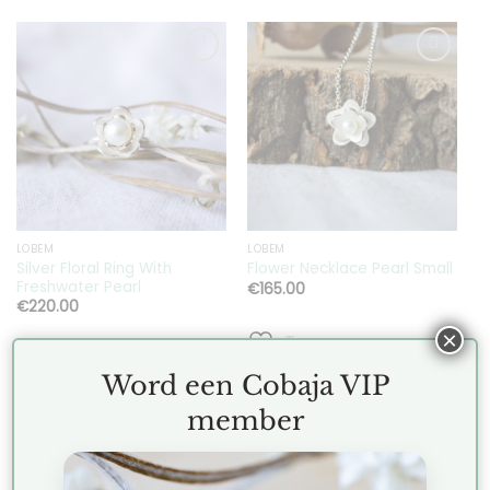
Toevoegen
Toevoegen
aan
aan
verlanglijst
verlanglijst
LOBEM
LOBEM
Silver Floral Ring With
Flower Necklace Pearl Small
Freshwater Pearl
€
165.00
€
220.00
×
Toevoegen aan
Toevoegen aan
verlanglijst
Word een Cobaja VIP
verlanglijst
member