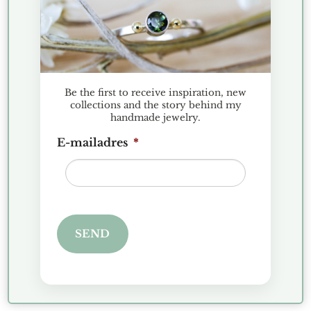
Toevoegen
Toevoegen
aan
aan
verlanglijst
verlanglijst
Be the first to receive inspiration, new
EARRINGS
JEWELRY SPOTLIGHT
collections and the story behind my
Lobem Earrings Medium
Flower Ring Small Pearl
handmade jewelry.
Smoky Quartz
€
185.00
€
70.00
E-mailadres
*
Toevoegen aan
Toevoegen aan
verlanglijst
verlanglijst
SEND
Toevoegen
Toevoegen
aan
aan
verlanglijst
verlanglijst