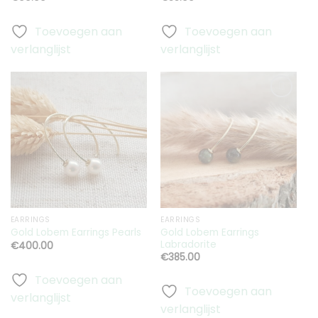
Toevoegen aan
Toevoegen aan
verlanglijst
verlanglijst
Toevoegen
Toevoegen
aan
aan
verlanglijst
verlanglijst
EARRINGS
EARRINGS
Gold Lobem Earrings
Gold Lobem Earrings Pearls
Labradorite
€
400.00
€
385.00
Toevoegen aan
Toevoegen aan
verlanglijst
verlanglijst