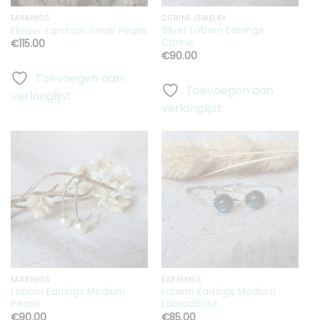
EARRINGS
CITRINE JEWELRY
Silver Lobem Earrings
Flower Earstuds Small Pearls
Citrine
€
115.00
€
90.00
Toevoegen aan
Toevoegen aan
verlanglijst
verlanglijst
Toevoegen
Toevoegen
aan
aan
verlanglijst
verlanglijst
EARRINGS
EARRINGS
Lobem Earrings Medium
Lobem Earrings Medium
Pearls
Labradorite
€
90.00
€
85.00