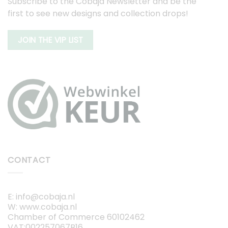
Subscribe to the Cobaja Newsletter and be the
first to see new designs and collection drops!
JOIN THE VIP LIST
CONTACT
E: info@cobaja.nl
W: www.cobaja.nl
Chamber of Commerce 60102462
VAT:002257067B16