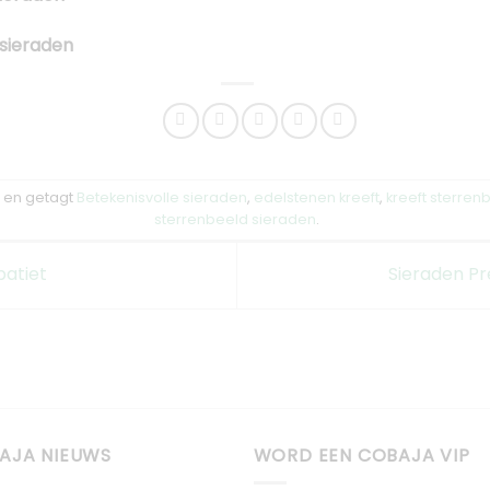
 sieraden
en getagt
Betekenisvolle sieraden
,
edelstenen kreeft
,
kreeft sterren
sterrenbeeld sieraden
.
patiet
Sieraden Pr
AJA NIEUWS
WORD EEN COBAJA VIP