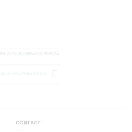
beeld
,
maansteen
,
rozenkwarts
,
esentatie Favorieten
CONTACT