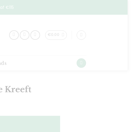
af €115
€
0.00
nds
e Kreeft