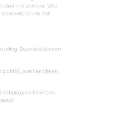
ieraden niet zomaar. Wat
 moment, of iets dat
traling. Deze edelstenen
ichtbij jezelf te blijven.
artchakra, en Kreeften
akter.