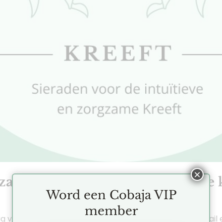
×
zaam: Sieraden die passen bij de 
Word een Cobaja VIP
member
g voor sfeer – Kreeften zijn mensen met oog voor detail 