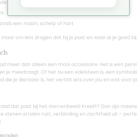
onde en golvende vormen
ns
zoals een maan, schelp of hart
 maar om iets dragen dat bij je past en waar je je goed bij 
uch
aad meer dan alleen een mooi accessoire. Het is een perso
et je meedraagt. Of het nu een edelsteen is, een symboli
ie je dierbaar is, het vertelt iets over jou en wat voor jou
raad dat past bij het sterrenbeeld Kreeft? Dan zijn maan
 stenen stralen rust, verbinding en zachtheid uit – per
.
ieraden