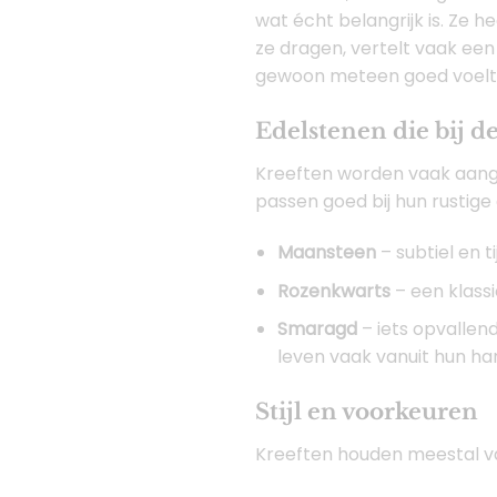
wat écht belangrijk is. Ze 
ze dragen, vertelt vaak ee
gewoon meteen goed voelt
Edelstenen die bij d
Kreeften worden vaak aange
passen goed bij hun rustig
Maansteen
– subtiel en t
Rozenkwarts
– een klassi
Smaragd
– iets opvallen
leven vaak vanuit hun h
Stijl en voorkeuren
Kreeften houden meestal van