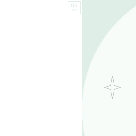
04
jul