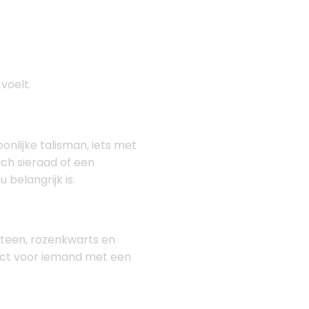
voelt.
onlijke talisman, iets met
sch sieraad of een
 belangrijk is.
steen, rozenkwarts en
fect voor iemand met een