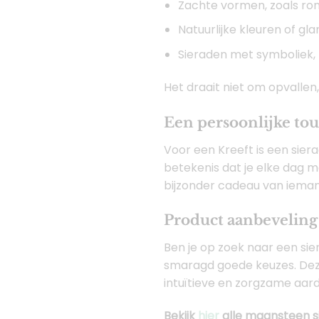
Zachte vormen, zoals r
Natuurlijke kleuren of gla
Sieraden met symboliek, 
Het draait niet om opvallen,
Een persoonlijke to
Voor een Kreeft is een sier
betekenis dat je elke dag m
bijzonder cadeau van iemand d
Product aanbeveling
Ben je op zoek naar een sie
smaragd goede keuzes. Deze
intuïtieve en zorgzame aard
Bekijk
hier
alle maansteen s