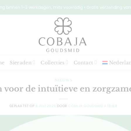
ng binnen 1–3 werkdagen, mits voorradig • Gratis verzending van
me
Sieraden
Collecties
Contact
Nederla
NIEUWS
 voor de intuïtieve en zorgzam
GEPLAATST OP
4 JULI 2025
DOOR
COBAJA GOUDSMID ATELIER