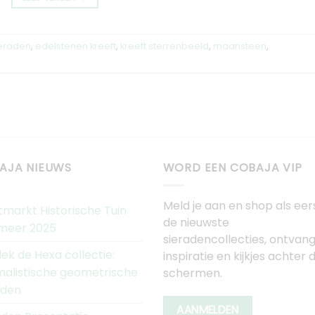
ieraden
,
edelstenen kreeft
,
kreeft sterrenbeeld
,
maansteen
,
AJA NIEUWS
WORD EEN COBAJA VIP
Meld je aan en shop als eer
tmarkt Historische Tuin
de nieuwste
meer 2025
sieradencollecties, ontvan
ek de Hexa collectie:
inspiratie en kijkjes achter 
malistische geometrische
schermen.
aden
AANMELDEN