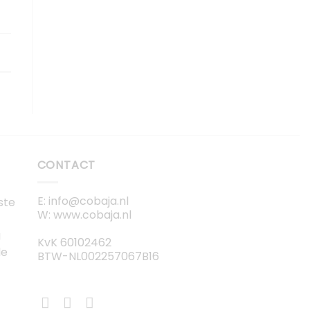
CONTACT
E: info@cobaja.nl
ste
W: www.cobaja.nl
g
KvK 60102462
de
BTW-NL002257067B16