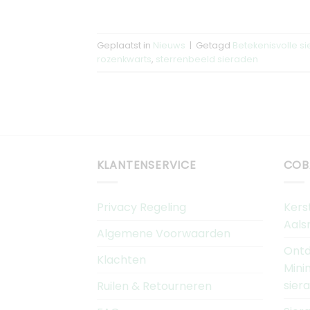
Geplaatst in
Nieuws
|
Getagd
Betekenisvolle s
rozenkwarts
,
sterrenbeeld sieraden
KLANTENSERVICE
COB
Privacy Regeling
Kers
Aals
Algemene Voorwaarden
Ontd
Klachten
Mini
sier
Ruilen & Retourneren