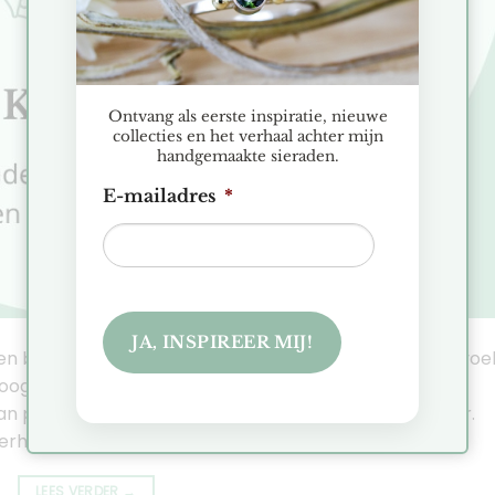
Ontvang als eerste inspiratie, nieuwe
collecties en het verhaal achter mijn
handgemaakte sieraden.
E-mailadres
*
JA, INSPIREER MIJ!
en bij de kracht van de Kreeft Betrokken, trouw en gevoel
oog voor detail en een sterk gevoel voor wat écht
an persoonlijke relaties en kiezen sieraden niet zomaar.
erhaal. […]
LEES VERDER
→