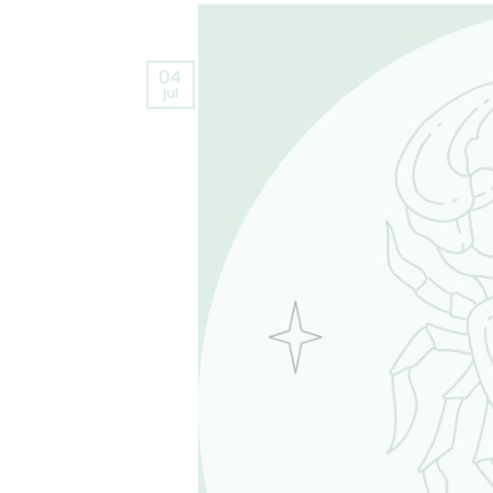
04
jul