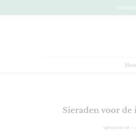
Ga
Verzendi
naar
inhoud
Ho
Sieraden voor de 
GEPLAATST OP
4 