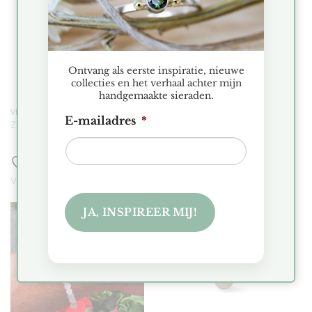
Toevoegen
Toevoegen
aan
aan
verlanglijst
verlanglijst
Ontvang als eerste inspiratie, nieuwe
collecties en het verhaal achter mijn
handgemaakte sieraden.
VERKOCHT
VERKOCHT
E-mailadres
*
Zilveren Ring Met Toermalijn
Zilveren Ring Met Topaas
Toevoegen aan
Toevoegen aan
verlanglijst
verlanglijst
JA, INSPIREER MIJ!
Toevoegen
Toevoegen
aan
aan
verlanglijst
verlanglijst