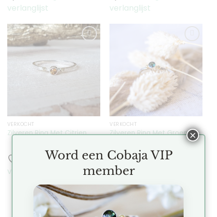
verlanglijst
verlanglijst
Toevoegen
Toevoegen
aan
aan
verlanglijst
verlanglijst
VERKOCHT
VERKOCHT
Zilveren Ring Met Groene
Zilveren Ring Met Citrien
×
Toermalijn
Word een Cobaja VIP
Toevoegen aan
Toevoegen aan
member
verlanglijst
verlanglijst