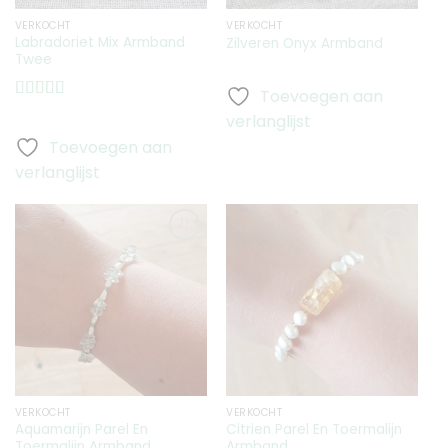
VERKOCHT
VERKOCHT
Labradoriet Mix Armband
Zilveren Onyx Armband
Twee
Toevoegen aan
Gewaardeerd
verlanglijst
5.00
uit 5
Toevoegen aan
verlanglijst
Toevoegen
Toevoegen
aan
aan
verlanglijst
verlanglijst
VERKOCHT
VERKOCHT
Aquamarijn Parel En
Citrien Parel En Toermalijn
Toermalijn Armband
Armband