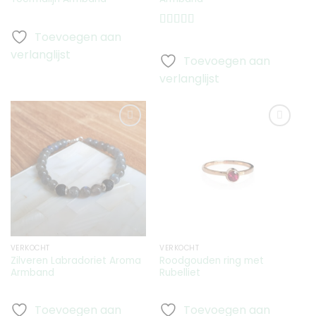
Toevoegen aan
Gewaardeerd
5.00
uit 5
verlanglijst
Toevoegen aan
verlanglijst
Toevoegen
Toevoegen
aan
aan
verlanglijst
verlanglijst
VERKOCHT
VERKOCHT
Zilveren Labradoriet Aroma
Roodgouden ring met
Armband
Rubelliet
Toevoegen aan
Toevoegen aan