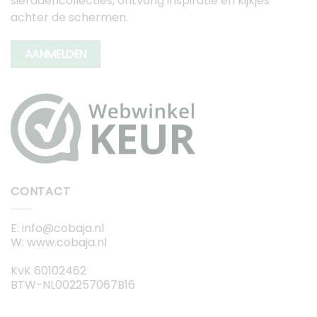
sieradencollecties, ontvang inspiratie en kijkjes
achter de schermen.
AANMELDEN
CONTACT
E: info@cobaja.nl
W: www.cobaja.nl
KvK 60102462
BTW-NL002257067B16