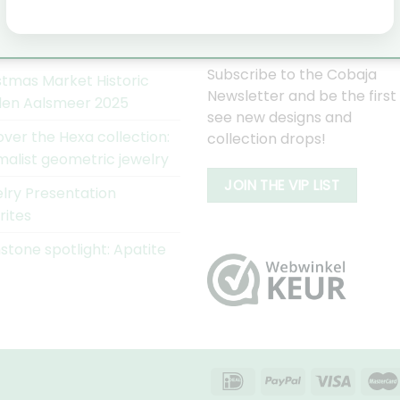
AJA NIEUWS
WORD EEN COBAJA VIP
Subscribe to the Cobaja
stmas Market Historic
Newsletter and be the first
en Aalsmeer 2025
see new designs and
over the Hexa collection:
collection drops!
malist geometric jewelry
JOIN THE VIP LIST
lry Presentation
rites
tone spotlight: Apatite