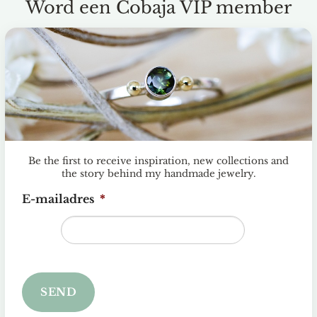
Word een Cobaja VIP member
en
Toevoegen
aan
jst
verlanglijst
Be the first to receive inspiration, new collections and
the story behind my handmade jewelry.
HEXA – MINIMALIST GEOMETRIC HEXAGON JEWELRY
E-mailadres
*
Hexa Necklace – Silver Statement Necklace
with Hexagon Pendant
€
280.00
Toevoegen aan verlanglijst
SEND