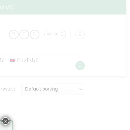
af €115
€
0.00
ld
English
 results
×