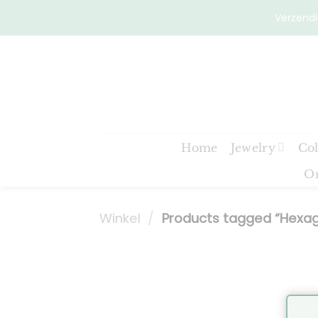
Skip
Verzendi
to
content
Home
Jewelry
Col
On
Winkel
/
Products tagged “Hexa