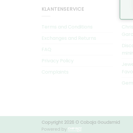
KLANTENSERVICE
COB
Terms and Conditions
Chri
Gard
Exchanges and Returns
Disc
FAQ
mini
Privacy Policy
Jewe
Favo
Complaints
Gems
Copyright 2026 © Cobaja Goudsmid
Powered by