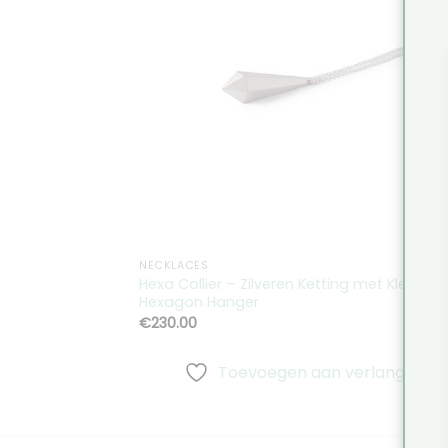
Toevoeg
aan
verlangli
NECKLACES
Hexa Collier – Zilveren Ketting met Kleine
Hexagon Hanger
€
230.00
Toevoegen aan verlanglijst