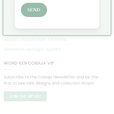
SEND
Christmas Market Historic Garden Aalsmeer 2025
Discover the Hexa collection: minimalist geometric
jewelry
Jewelry Presentation Favorites
Gemstone spotlight: Apatite
WORD EEN COBAJA VIP
Subscribe to the Cobaja Newsletter and be the
first to see new designs and collection drops!
JOIN THE VIP LIST