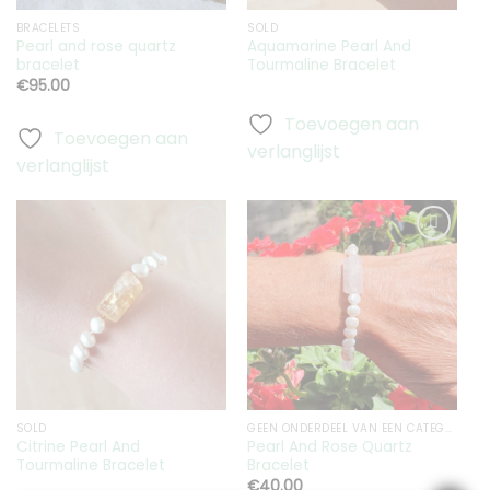
BRACELETS
SOLD
Pearl and rose quartz
Aquamarine Pearl And
bracelet
Tourmaline Bracelet
€
95.00
Toevoegen aan
Toevoegen aan
verlanglijst
verlanglijst
Toevoegen
Toevoegen
aan
aan
verlanglijst
verlanglijst
SOLD
GEEN ONDERDEEL VAN EEN CATEGORIE
Citrine Pearl And
Pearl And Rose Quartz
Tourmaline Bracelet
Bracelet
€
40.00