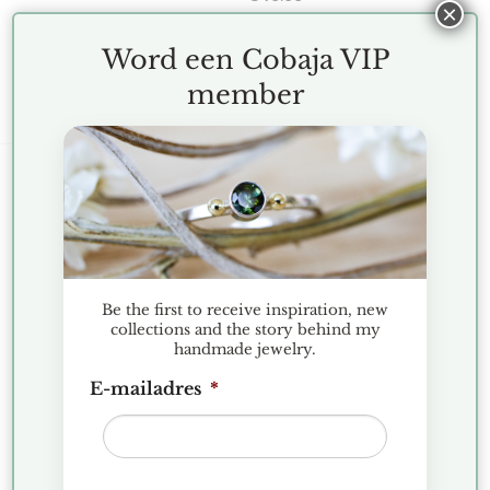
×
Toevoegen aan
Toevoegen aan
Word een Cobaja VIP
verlanglijst
verlanglijst
member
KLANTENSERVICE
Terms and Conditions
Exchanges and Returns
Be the first to receive inspiration, new
collections and the story behind my
FAQ
handmade jewelry.
Privacy Policy
E-mailadres
*
Complaints
COBAJA NIEUWS