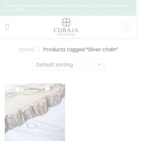
Skip
Verzending binnen 1–3 werkdagen, mits voorradig • Gratis verzending
vanaf €115
to
content
Winkel
/
Products tagged “Silver chain”
Toevoegen
aan
verlanglijst