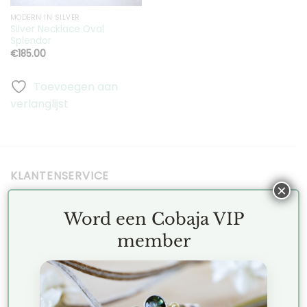
MODERN IN SILVER
Silver Necklace Oval
Splendor
€
185.00
Toevoegen aan
verlanglijst
KLANTENSERVICE
×
Word een Cobaja VIP
Terms and Conditions
member
Exchanges and Returns
FAQ
Privacy Policy