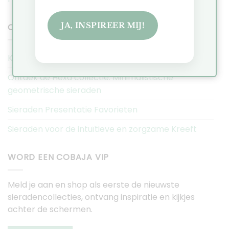
JA, INSPIREER MIJ!
COBAJA NIEUWS
Kerstmarkt Historische Tuin Aalsmeer 2025
Ontdek de Hexa collectie: Minimalistische
geometrische sieraden
Sieraden Presentatie Favorieten
Sieraden voor de intuïtieve en zorgzame Kreeft
WORD EEN COBAJA VIP
Meld je aan en shop als eerste de nieuwste
sieradencollecties, ontvang inspiratie en kijkjes
achter de schermen.