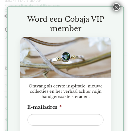
BERGKRISTAL SIERADEN
Zilveren Bergkristal Bloemen
×
Oorbellen
€
75.00
Word een Cobaja VIP
member
Toevoegen aan
verlanglijst
KLANTENSERVICE
Privacy Regeling
Ontvang als eerste inspiratie, nieuwe
collecties en het verhaal achter mijn
Algemene Voorwaarden
handgemaakte sieraden.
E-mailadres
*
Klachten
Ruilen & Retourneren
FAQ