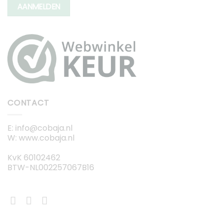
AANMELDEN
CONTACT
E: info@cobaja.nl
W: www.cobaja.nl
KvK 60102462
BTW-NL002257067B16