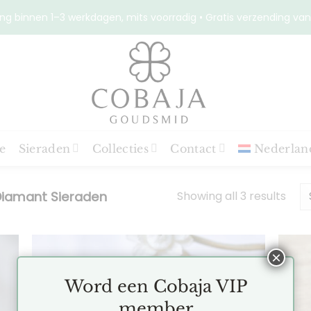
ng binnen 1–3 werkdagen, mits voorradig • Gratis verzending van
e
Sieraden
Collecties
Contact
Nederlan
Showing all 3 results
iamant Sieraden
×
Word een Cobaja VIP
en
Toevoegen
member
aan