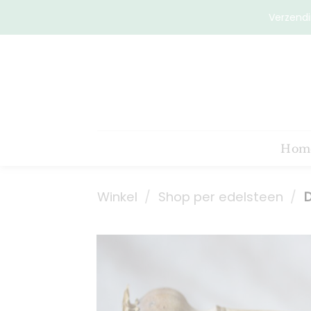
Ga
Verzendi
naar
inhoud
Hom
Winkel
/
Shop per edelsteen
/
D
Toevoeg
aan