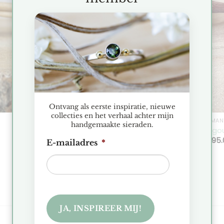
jst
verlanglijst
Ontvang als eerste inspiratie, nieuwe
collecties en het verhaal achter mijn
DIAMANT SIERADEN
DIAMAN
handgemaakte sieraden.
Zilveren Engeltje Hanger met Goud en
Witgo
Diamant
€
595.
E-mailadres
*
€
215.00
Toevoegen aan verlanglijst
JA, INSPIREER MIJ!