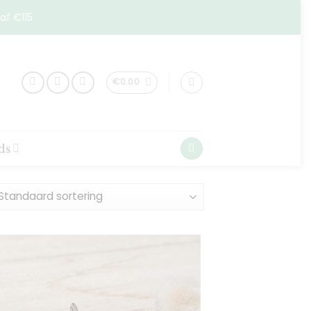
af €115
€
0.00
ds
Toevoegen
aan