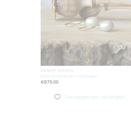
verlangli
DIAMANT SIERADEN
Parel En Diamant Oorbellen
€
675.00
Toevoegen aan verlanglijst