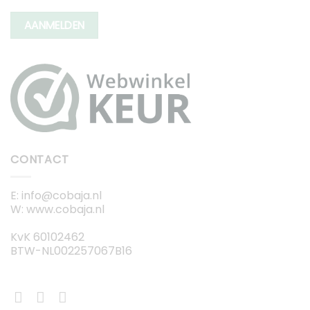
AANMELDEN
CONTACT
E: info@cobaja.nl
W: www.cobaja.nl
KvK 60102462
BTW-NL002257067B16