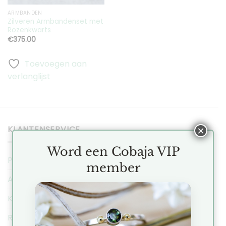
ARMBANDEN
Zilveren Armbandenset met
Rozenkwarts
€
375.00
Toevoegen aan
verlanglijst
KLANTENSERVICE
×
Word een Cobaja VIP
Privacy Regeling
member
Algemene Voorwaarden
Klachten
Ruilen & Retourneren