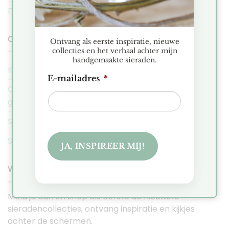
FAQ
COBAJA NIEUWS
Ontvang als eerste inspiratie, nieuwe
collecties en het verhaal achter mijn
handgemaakte sieraden.
Kerstmarkt Historische Tuin Aalsmeer 2025
E-mailadres
*
Ontdek de Hexa collectie: Minimalistische
geometrische sieraden
Sieraden Presentatie Favorieten
Sieraden voor de intuïtieve en zorgzame Kreeft
JA, INSPIREER MIJ!
WORD EEN COBAJA VIP
Meld je aan en shop als eerste de nieuwste
sieradencollecties, ontvang inspiratie en kijkjes
achter de schermen.