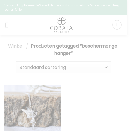
Ga
Verzending binnen 1–3 werkdagen, mits voorradig • Gratis verzending
vanaf €115
naar
inhoud
Winkel
/
Producten getagged “beschermengel
hanger”
Toevoegen
aan
verlanglijst