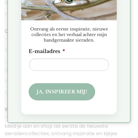
Ruilen & Retourneren
FAQ
Ontvang als eerste inspiratie, nieuwe
COBAJA NIEUWS
collecties en het verhaal achter mijn
handgemaakte sieraden.
Kerstmarkt Historische Tuin Aalsmeer 2025
E-mailadres
*
Ontdek de Hexa collectie: Minimalistische
geometrische sieraden
Sieraden Presentatie Favorieten
JA, INSPIREER MIJ!
Sieraden voor de intuïtieve en zorgzame Kreeft
WORD EEN COBAJA VIP
Meld je aan en shop als eerste de nieuwste
sieradencollecties, ontvang inspiratie en kijkjes