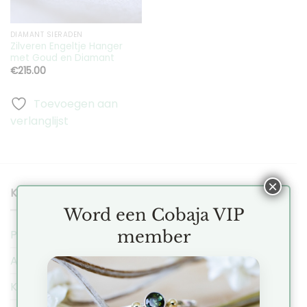
DIAMANT SIERADEN
Zilveren Engeltje Hanger
met Goud en Diamant
€
215.00
Toevoegen aan
verlanglijst
×
KLANTENSERVICE
Word een Cobaja VIP
member
Privacy Regeling
Algemene Voorwaarden
Klachten