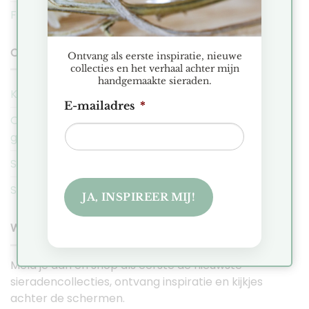
FAQ
COBAJA NIEUWS
Ontvang als eerste inspiratie, nieuwe
collecties en het verhaal achter mijn
handgemaakte sieraden.
Kerstmarkt Historische Tuin Aalsmeer 2025
E-mailadres
*
Ontdek de Hexa collectie: Minimalistische
geometrische sieraden
Sieraden Presentatie Favorieten
Sieraden voor de intuïtieve en zorgzame Kreeft
JA, INSPIREER MIJ!
WORD EEN COBAJA VIP
Meld je aan en shop als eerste de nieuwste
sieradencollecties, ontvang inspiratie en kijkjes
achter de schermen.