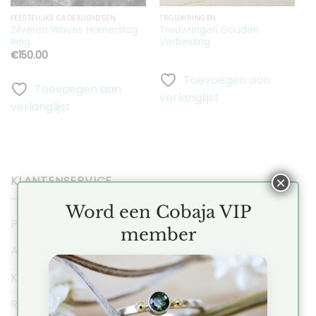
FEESTELIJKE CADEAUGIDSEN
TROUWRINGEN
Zilveren Waves Hamerslag
Trouwringen Gouden
Ring
Verbinding
€
150.00
Toevoegen aan
Toevoegen aan
verlanglijst
verlanglijst
KLANTENSERVICE
×
Word een Cobaja VIP
Privacy Regeling
member
Algemene Voorwaarden
Klachten
Ruilen & Retourneren