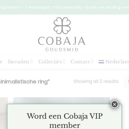
ng binnen 1–3 werkdagen, mits voorradig • Gratis verzending van
e
Sieraden
Collecties
Contact
Nederlan
Showing all 2 results
imalistische ring”
×
Word een Cobaja VIP
en
Toevoegen
member
aan