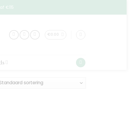
af €115
€
0.00
ds