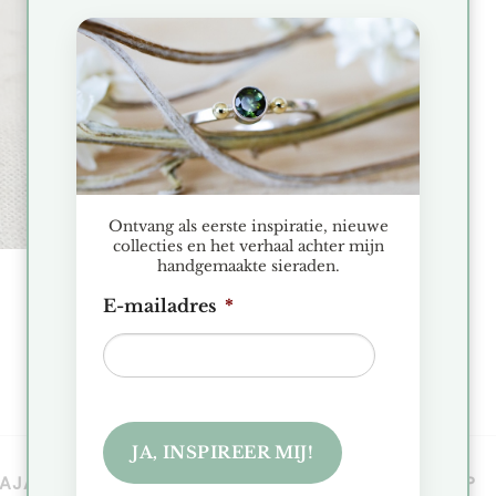
jst
verlanglijst
Ontvang als eerste inspiratie, nieuwe
collecties en het verhaal achter mijn
handgemaakte sieraden.
MODERN IN ZILVER
Tijdloze Duo Ring
E-mailadres
*
€
135.00
Toevoegen aan verlanglijst
JA, INSPIREER MIJ!
AJA NIEUWS
WORD EEN COBAJA VIP