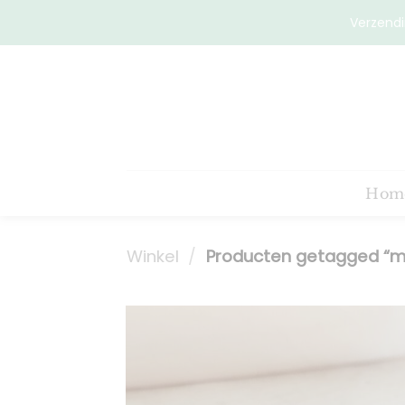
Ga
Verzendi
naar
inhoud
Hom
Winkel
/
Producten getagged “min
Toevoeg
aan