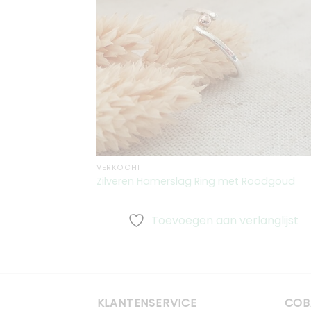
verlangli
VERKOCHT
Zilveren Hamerslag Ring met Roodgoud
Toevoegen aan verlanglijst
KLANTENSERVICE
COB