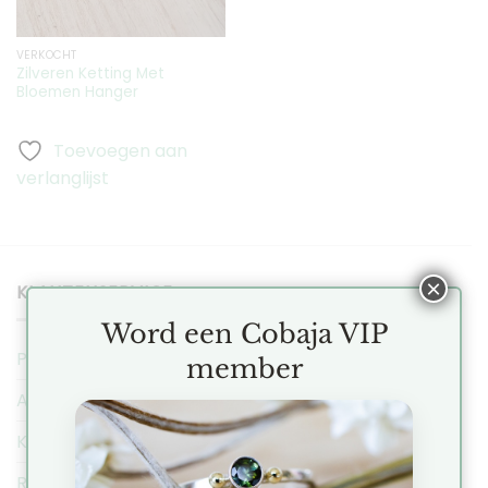
VERKOCHT
Zilveren Ketting Met
Bloemen Hanger
Toevoegen aan
verlanglijst
×
KLANTENSERVICE
Word een Cobaja VIP
Privacy Regeling
member
Algemene Voorwaarden
Klachten
Ruilen & Retourneren