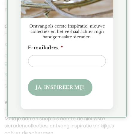
FAQ
COBAJA NIEUWS
Ontvang als eerste inspiratie, nieuwe
collecties en het verhaal achter mijn
handgemaakte sieraden.
Kerstmarkt Historische Tuin Aalsmeer 2025
E-mailadres
*
Ontdek de Hexa collectie: Minimalistische
geometrische sieraden
Sieraden Presentatie Favorieten
Sieraden voor de intuïtieve en zorgzame Kreeft
JA, INSPIREER MIJ!
WORD EEN COBAJA VIP
Meld je aan en shop als eerste de nieuwste
sieradencollecties, ontvang inspiratie en kijkjes
achter de schermen.