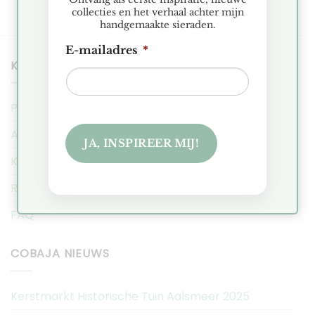
collecties en het verhaal achter mijn
handgemaakte sieraden.
E-mailadres
*
KLANTENSERVICE
Privacy Regeling
Algemene Voorwaarden
JA, INSPIREER MIJ!
Klachten
Ruilen & Retourneren
FAQ
COBAJA NIEUWS
Kerstmarkt Historische Tuin Aalsmeer 2025