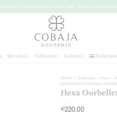
ng binnen 1–3 werkdagen, mits voorradig • Gratis verzending van
e
Sieraden
Collecties
Contact
Nederlan
Winkel
/
Collecties
/
Hexa – M
Geometrische Hexagon Sierad
Hexa Oorbelle
Toevoegen
aan
220.00
€
verlanglijst