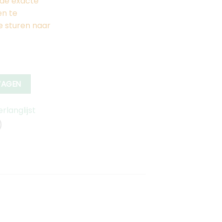
de exacte
en te
e sturen naar
WAGEN
langlijst