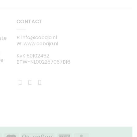
CONTACT
E: info@cobaja.nl
ste
W: www.cobaja.nl
g
KvK 60102462
de
BTW-NL002257067B16