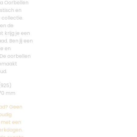
xa Oorbellen
istisch en
 collectie.
ren de
krijg je een
d. Ben jij een
le en
 De oorbellen
gemaakt
ud.
(925)
 70 mm
raad? Geen
oudig
g met een
werkdagen.