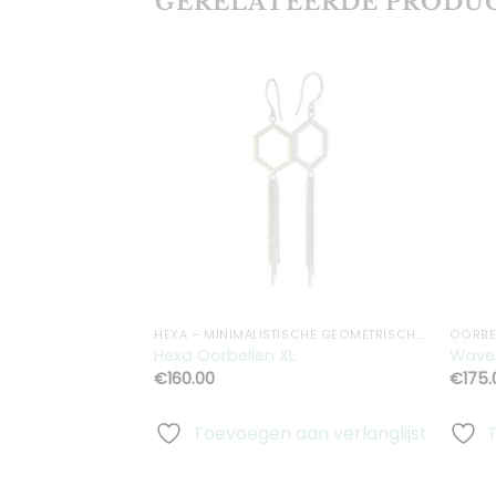
GERELATEERDE PRODU
Toevoegen
aan
verlanglijst
HEXA – MINIMALISTISCHE GEOMETRISCHE HEXAGON SIERADEN
OORBE
Hexa Oorbellen XL
Waves
€
160.00
€
175.
Toevoegen aan verlanglijst