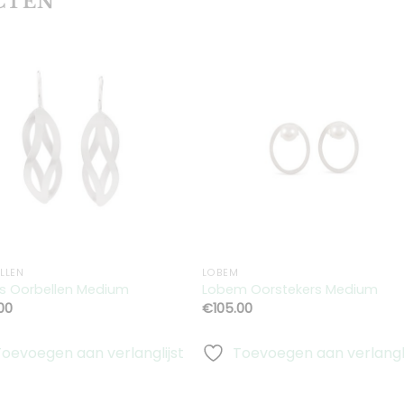
CTEN
Toevoegen
Toevoeg
aan
aan
verlanglijst
verlanglij
LLEN
LOBEM
 Oorbellen Medium
Lobem Oorstekers Medium
00
€
105.00
Toevoegen aan verlanglijst
Toevoegen aan verlangli