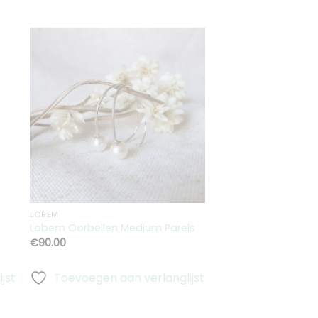
en
Toevoegen
aan
st
verlanglijst
LOBEM
LOBEM
Lobem Oorbellen Medium Parels
Bloemen Oorstekers
€
90.00
€
115.00
jst
Toevoegen aan verlanglijst
Toevoegen aa