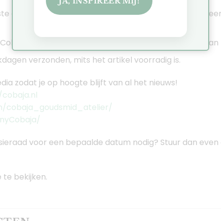
JA, INSPIREER MIJ!
rste gehalte zilver (925), 14 of 18 karaat goud. Ik werk a
e Cobaja geschenkverpakking zodat jij je sieraad goed ka
agen verzonden, mits het artikel voorradig is.
dia zodat je op hoogte blijft van al het nieuws!
cobaja.nl
m/cobaja_goudsmid_atelier/
nnyCobaja/
sieraad voor een bepaalde datum nodig? Stuur dan even e
te bekijken.