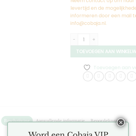
Neem contact op om naar 
levertijd en de mogelijkhed
informeren door een mail t
info@cobaja.nl.
Hexa Oorbellen Lang aantal
TOEVOEGEN AAN WINKEL
Toevoegen aan ver
Beschrijving
Aanvullende informatie
Beoordelingen (0)
×
Word een Cobaja VIP