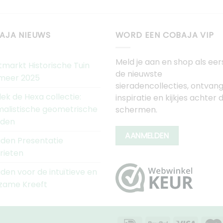
AJA NIEUWS
WORD EEN COBAJA VIP
Meld je aan en shop als eer
tmarkt Historische Tuin
de nieuwste
meer 2025
sieradencollecties, ontvan
ek de Hexa collectie:
inspiratie en kijkjes achter 
malistische geometrische
schermen.
aden
AANMELDEN
aden Presentatie
rieten
aden voor de intuïtieve en
zame Kreeft