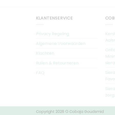
KLANTENSERVICE
COB
Privacy Regeling
Kers
Aals
Algemene Voorwaarden
Ontd
Klachten
Mini
sier
Ruilen & Retourneren
Sier
FAQ
Favo
Sier
zorg
Copyright 2026 © Cobaja Goudsmid