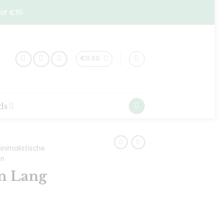
af €115
€
0.00
ds
inimalistische
en
n Lang