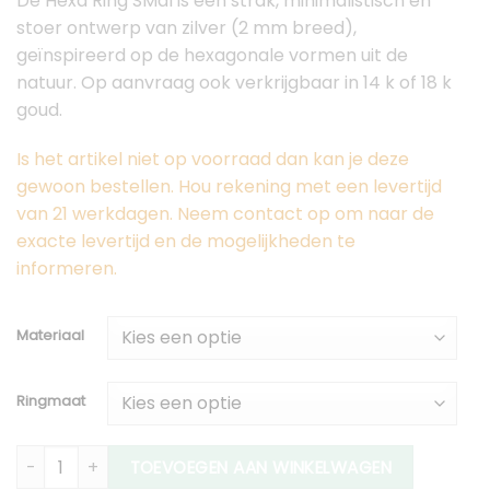
De Hexa Ring SMal is een strak, minimalistisch en
stoer ontwerp van zilver (2 mm breed),
geïnspireerd op de hexagonale vormen uit de
natuur. Op aanvraag ook verkrijgbaar in 14 k of 18 k
goud.
Is het artikel niet op voorraad dan kan je deze
gewoon bestellen. Hou rekening met een levertijd
van 21 werkdagen. Neem contact op om naar de
exacte levertijd en de mogelijkheden te
informeren.
Materiaal
Ringmaat
Hexa Ring Smal – Minimalistische Zilveren Hexagon Ring (2
TOEVOEGEN AAN WINKELWAGEN