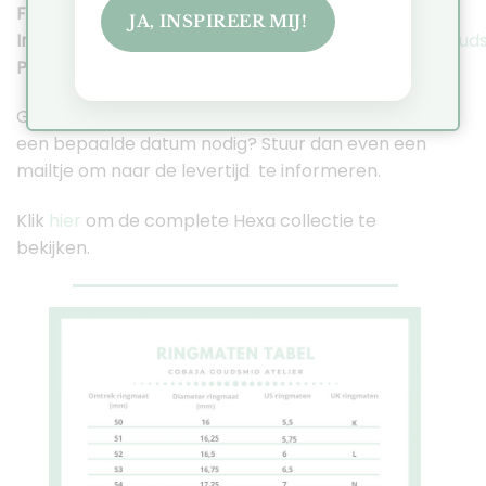
Facebook:
https://www.facebook.com/cobaja.nl
JA, INSPIREER MIJ!
Instagram:
https://www.instagram.com/cobaja_gouds
Pinterest
:
https://nl.pinterest.com/JennyCobaja/
Gaat het om een cadeau of heb je het sieraad voor
een bepaalde datum nodig? Stuur dan even een
mailtje om naar de levertijd te informeren.
Klik
hier
om de complete Hexa collectie te
bekijken.