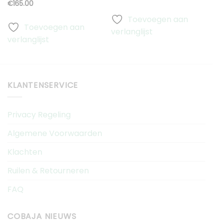
€
165.00
Toevoegen aan
Toevoegen aan
verlanglijst
verlanglijst
v
KLANTENSERVICE
Privacy Regeling
Algemene Voorwaarden
Klachten
Ruilen & Retourneren
FAQ
COBAJA NIEUWS