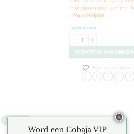
levertijd en de mogelijkhed
informeren door een mail t
info@cobaja.nl.
1 op voorraad
Hexa Oorstekers Klein aantal
TOEVOEGEN AAN WINKEL
Toevoegen aan ver
×
Beschrijving
Aanvullende informatie
Beoordelingen (0)
Word een Cobaja VIP