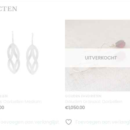
CTEN
Toevoegen
Toevoeg
aan
aan
verlanglijst
verlanglij
UITVERKOCHT
LLEN
GOUDEN FAVORIETEN
 Oorbellen Medium
Gouden Granaat Oorbellen
00
€
1,050.00
Toevoegen aan verlanglijst
Toevoegen aan verlangli