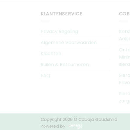
KLANTENSERVICE
COB
Privacy Regeling
Kers
Aals
Algemene Voorwaarden
Ontd
Klachten
Mini
sier
Ruilen & Retourneren
Sier
FAQ
Favo
Sier
zorg
Copyright 2026 © Cobaja Goudsmid
Powered by