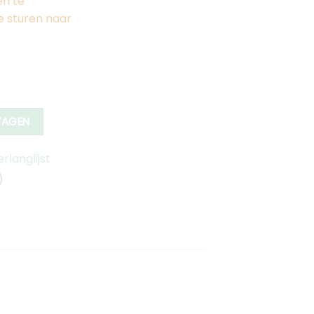
en te
e sturen naar
WAGEN
langlijst