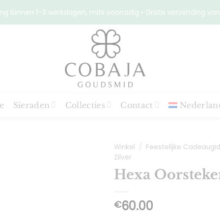
ng binnen 1–3 werkdagen, mits voorradig • Gratis verzending van
e
Sieraden
Collecties
Contact
Nederlan
Winkel
/
Feestelijke Cadeaugi
Zilver
Hexa Oorsteker
Toevoegen
aan
60.00
€
verlanglijst