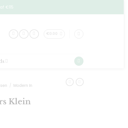
af €115
€
0.00
ds
dsen
/
Modern In
s Klein