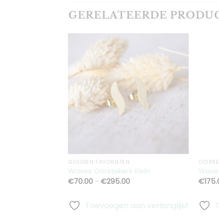
GERELATEERDE PRODU
Toevoegen
aan
verlanglijst
GOUDEN FAVORIETEN
OORBE
Waves Oorstekers Klein
Waves
Prijsklasse:
€
70.00
-
€
295.00
€
175.
€70.00
tot
€295.00
Toevoegen aan verlanglijst