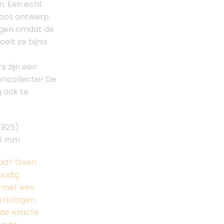
n. Een echt
dloos ontwerp.
agen omdat de
voelt ze bijna
s zijn een
ncollectie! De
g ook te
 (925)
 8 mm
raad? Geen
oudig
g met een
werkdagen.
de exacte