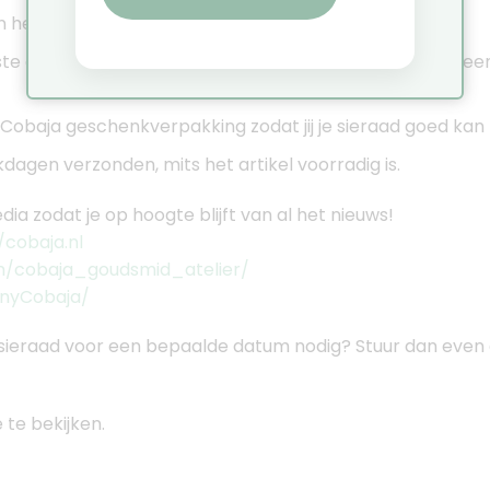
in het atelier met veel zorg en liefde handgemaakt.
rste gehalte zilver (925), 14 of 18 karaat goud. Ik werk a
e Cobaja geschenkverpakking zodat jij je sieraad goed ka
agen verzonden, mits het artikel voorradig is.
dia zodat je op hoogte blijft van al het nieuws!
cobaja.nl
m/cobaja_goudsmid_atelier/
nnyCobaja/
sieraad voor een bepaalde datum nodig? Stuur dan even e
te bekijken.