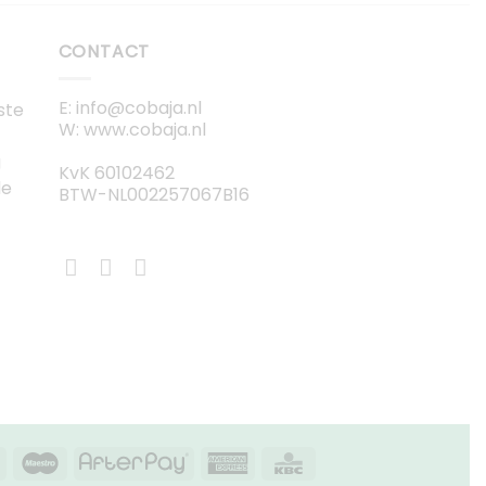
CONTACT
E: info@cobaja.nl
ste
W: www.cobaja.nl
g
KvK 60102462
de
BTW-NL002257067B16