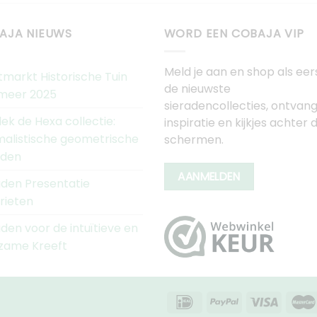
AJA NIEUWS
WORD EEN COBAJA VIP
Meld je aan en shop als eer
tmarkt Historische Tuin
de nieuwste
meer 2025
sieradencollecties, ontvan
ek de Hexa collectie:
inspiratie en kijkjes achter 
malistische geometrische
schermen.
aden
AANMELDEN
aden Presentatie
rieten
aden voor de intuïtieve en
zame Kreeft