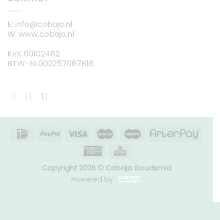
E: info@cobaja.nl
W: www.cobaja.nl
KvK 60102462
BTW-NL002257067B16
Copyright 2026 © Cobaja Goudsmid
Powered by