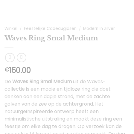
Winkel
/
Feestelijke Cadeaugidsen
/
Modern In Zilver
Waves Ring Smal Medium
150.00
€
De
Waves Ring Smal Medium
uit de Waves-
collectie is een mooie en tijdloze ring die doet
denken aan een dagje strand, met de zachte
golven van de zee op de achtergrond. Het
natuurgeïnspireerde ontwerp heeft een
minimalistische uitstraling en maakt deze ring een
feestje om elke dag te dragen. Op verzoek kan de
ring ook in 14 karaat goud worden gemaakt. De ring