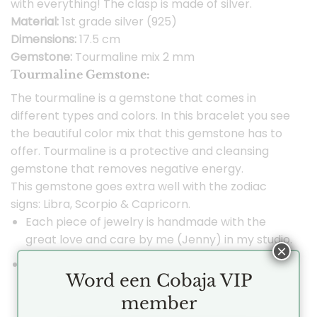
with everything! The clasp is made of silver.
Material:
1st grade silver (925)
Dimensions:
17.5 cm
Gemstone:
Tourmaline mix 2 mm
Tourmaline Gemstone:
The tourmaline is a gemstone that comes in
different types and colors. In this bracelet you see
the beautiful color mix that this gemstone has to
offer. Tourmaline is a protective and cleansing
gemstone that removes negative energy.
This gemstone goes extra well with the zodiac
signs: Libra, Scorpio & Capricorn.
Each piece of jewelry is handmade with the
great love and care by me (Jenny) in my studio.
×
All jewelry is made of sterling silver (925), 14 or 18
Word een Cobaja VIP
karat gold. I only work with real gemstones,
diamonds and pearls.
member