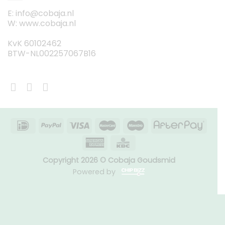
E: info@cobaja.nl
W: www.cobaja.nl
KvK 60102462
BTW-NL002257067B16
Copyright 2026 © Cobaja Goudsmid
Powered by