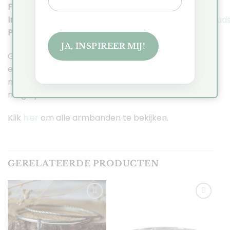
Facebook:
https://www.facebook.com/cobaja.nl
Instagram:
https://www.instagram.com/cobaja_gouds
Pinterest
:
https://nl.pinterest.com/JennyCobaja/
JA, INSPIREER MIJ!
Gaat het om een cadeau of heb je het sieraad voor
een bepaalde datum nodig? Stuur dan even een
mailtje zodat je naar de levertijden en
mogelijkheden kan informeren.
Klik
hier
om alle armbanden te bekijken.
GERELATEERDE PRODUCTEN
Toevoegen
Toevoegen