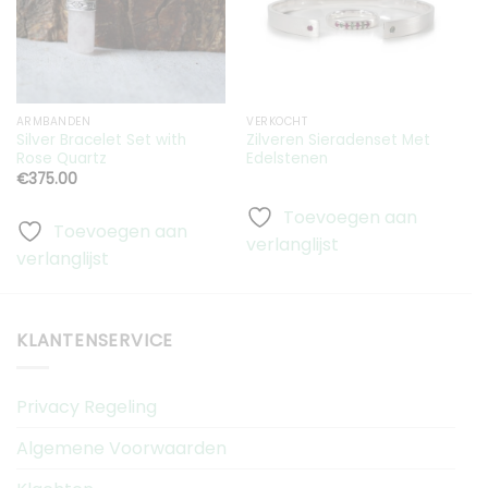
aan
aan
verlanglijst
verlanglijst
ARMBANDEN
VERKOCHT
R
Silver Bracelet Set with
Zilveren Sieradenset Met
Z
Rose Quartz
Edelstenen
R
€
375.00
Toevoegen aan
Toevoegen aan
verlanglijst
verlanglijst
v
KLANTENSERVICE
Privacy Regeling
Algemene Voorwaarden