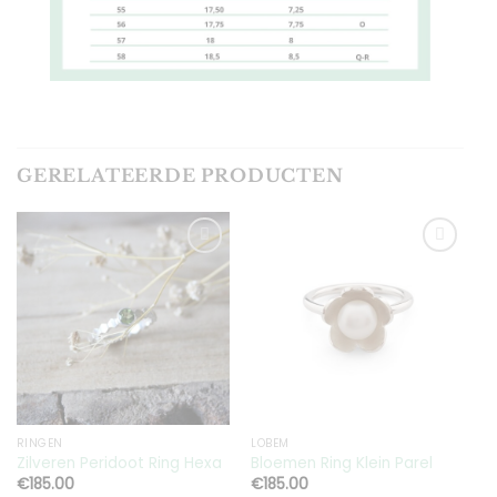
GERELATEERDE PRODUCTEN
Toevoegen
Toevoegen
aan
aan
verlanglijst
verlanglijst
RINGEN
LOBEM
H
Zilveren Peridoot Ring Hexa
Bloemen Ring Klein Parel
M
€
185.00
€
185.00