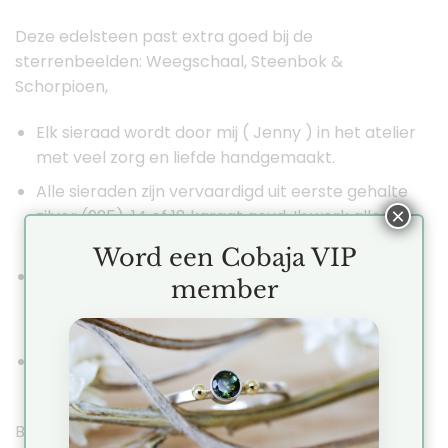
Deze edelsteen past extra goed bij de
sterrenbeelden: Weegschaal, Steenbok &
Schorpioen,
Elk sieraad wordt door mij ( Jenny ) in het atelier
met veel zorg en liefde handgemaakt.
Alle sieraden zijn vervaardigd uit eerste gehalte
×
zilver (925), 14 of 18 karaat goud. Ik werk alleen
met echte edelstenen, diamanten en parels.
Word een Cobaja VIP
De sieraden verstuur ik in een mooie Cobaja
member
geschenkverpakking zodat jij je sieraad goed
kan bewaren.
Bestellingen worden binnen 2-3 werkdagen
verzonden, mits het artikel voorradig is.
Blijf in contact met Cobaja op Social Media zodat je