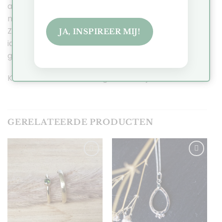
afspraak te maken zodat we samen kunnen kijken
naar jullie wensen voor de perfecte trouwringen.
Zo geven sommige mensen de voorkeur aan twee
JA, INSPIREER MIJ!
identieke ringen terwijl een ander de voorkeur
geeft aan twee totaal verschillende ontwerpen.
Klik
hier
om alle trouwringen te bekijken.
GERELATEERDE PRODUCTEN
Toevoegen
Toevoegen
aan
aan
verlanglijst
verlanglijst