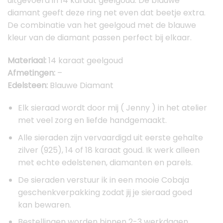
uitgevoerd in 14 karaat geelgoud. De blauwe
diamant geeft deze ring net even dat beetje extra.
De combinatie van het geelgoud met de blauwe
kleur van de diamant passen perfect bij elkaar.
Materiaal:
14 karaat geelgoud
Afmetingen:
–
Edelsteen:
Blauwe Diamant
Elk sieraad wordt door mij ( Jenny ) in het atelier
met veel zorg en liefde handgemaakt.
Alle sieraden zijn vervaardigd uit eerste gehalte
zilver (925), 14 of 18 karaat goud. Ik werk alleen
met echte edelstenen, diamanten en parels.
De sieraden verstuur ik in een mooie Cobaja
geschenkverpakking zodat jij je sieraad goed
kan bewaren.
Bestellingen worden binnen 2-3 werkdagen