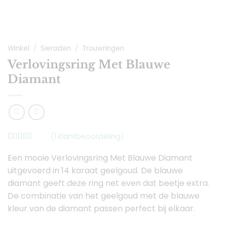
Winkel
/
Sieraden
/
Trouwringen
Verlovingsring Met Blauwe
Diamant
(
1
klantbeoordeling)
Gewaardeerd
1
5.00
Een mooie Verlovingsring Met Blauwe Diamant
op 5
gebaseerd
uitgevoerd in 14 karaat geelgoud. De blauwe
op
klant
waardering
diamant geeft deze ring net even dat beetje extra.
De combinatie van het geelgoud met de blauwe
kleur van de diamant passen perfect bij elkaar.