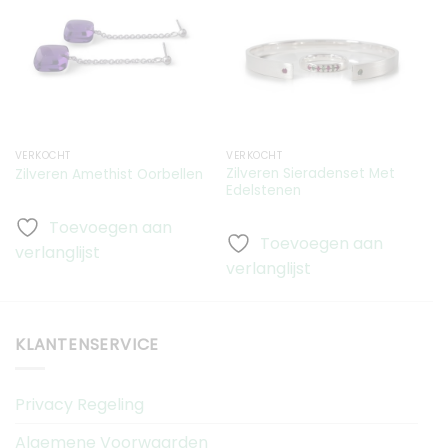
Toevoegen
Toevoegen
aan
aan
verlanglijst
verlanglijst
VERKOCHT
VERKOCHT
V
Zilveren Sieradenset Met
R
Zilveren Amethist Oorbellen
Edelstenen
R
Toevoegen aan
Toevoegen aan
verlanglijst
verlanglijst
v
KLANTENSERVICE
Privacy Regeling
Algemene Voorwaarden