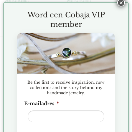
verlanglijst
verlanglijst
×
Word een Cobaja VIP
member
KLANTENSERVICE
Terms and Conditions
Exchanges and Returns
Be the first to receive inspiration, new
collections and the story behind my
FAQ
handmade jewelry.
Privacy Policy
E-mailadres
*
Complaints
COBAJA NIEUWS