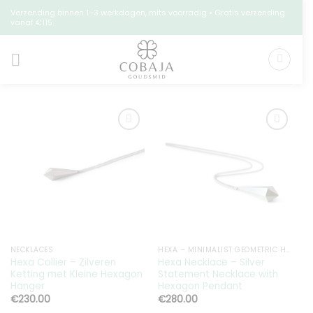
Skip
Verzending binnen 1–3 werkdagen, mits voorradig • Gratis verzending
vanaf €115
to
content
Toevoegen
Toevoegen
aan
aan
verlanglijst
verlanglijst
NECKLACES
HEXA – MINIMALIST GEOMETRIC HEXAGON JEWELRY
C
Hexa Collier – Zilveren
Hexa Necklace – Silver
S
Ketting met Kleine Hexagon
Statement Necklace with
C
Hanger
Hexagon Pendant
€
230.00
€
280.00