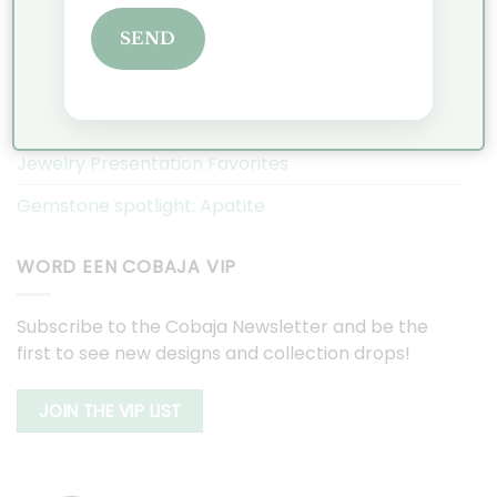
SEND
Christmas Market Historic Garden Aalsmeer 2025
Discover the Hexa collection: minimalist geometric
jewelry
Jewelry Presentation Favorites
Gemstone spotlight: Apatite
WORD EEN COBAJA VIP
Subscribe to the Cobaja Newsletter and be the
first to see new designs and collection drops!
JOIN THE VIP LIST