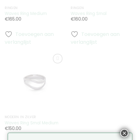
RINGEN
RINGEN
Waves Ring Medium
Waves Ring Smal
€
165.00
€
160.00
Toevoegen aan
Toevoegen aan
verlanglijst
verlanglijst
Toevoegen
aan
verlanglijst
MODERN IN ZILVER
Waves Ring Smal Medium
€
150.00
×