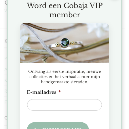
Toevoegen aan
Word een Cobaja VIP
verlanglijst
member
KLANTENSERVICE
Privacy Regeling
Algemene Voorwaarden
Ontvang als eerste inspiratie, nieuwe
collecties en het verhaal achter mijn
Klachten
handgemaakte sieraden.
Ruilen & Retourneren
E-mailadres
*
FAQ
COBAJA NIEUWS