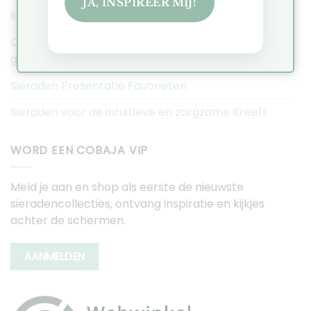
JA, INSPIREER MIJ!
Kerstmarkt Historische Tuin Aalsmeer 2025
Ontdek de Hexa collectie: Minimalistische
geometrische sieraden
Sieraden Presentatie Favorieten
Sieraden voor de intuïtieve en zorgzame Kreeft
WORD EEN COBAJA VIP
Meld je aan en shop als eerste de nieuwste
sieradencollecties, ontvang inspiratie en kijkjes
achter de schermen.
AANMELDEN