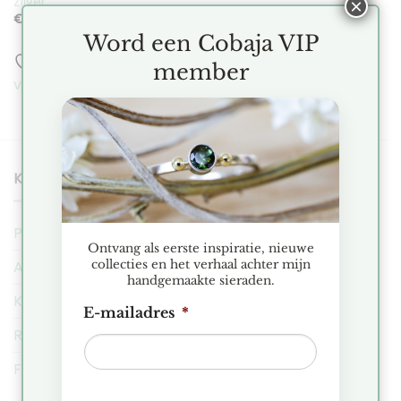
Zilver
×
€
185.00
Word een Cobaja VIP
Toevoegen aan
member
verlanglijst
KLANTENSERVICE
Privacy Regeling
Ontvang als eerste inspiratie, nieuwe
collecties en het verhaal achter mijn
Algemene Voorwaarden
handgemaakte sieraden.
Klachten
E-mailadres
*
Ruilen & Retourneren
FAQ