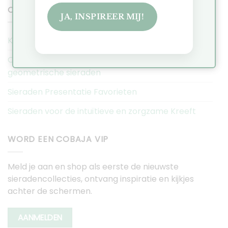
COBAJA NIEUWS
JA, INSPIREER MIJ!
Kerstmarkt Historische Tuin Aalsmeer 2025
Ontdek de Hexa collectie: Minimalistische
geometrische sieraden
Sieraden Presentatie Favorieten
Sieraden voor de intuïtieve en zorgzame Kreeft
WORD EEN COBAJA VIP
Meld je aan en shop als eerste de nieuwste
sieradencollecties, ontvang inspiratie en kijkjes
achter de schermen.
AANMELDEN