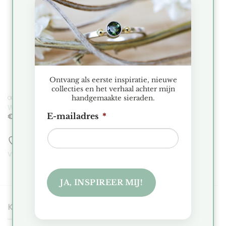
Toevoegen
Toevoegen
aan
aan
verlanglijst
verlanglijst
Ontvang als eerste inspiratie, nieuwe
collecties en het verhaal achter mijn
handgemaakte sieraden.
OORBELLEN
OORBELLEN
Waves Oorstekers Medium
Waves Oorbellen Medium
E-mailadres
*
€
110.00
€
175.00
Toevoegen aan
Toevoegen aan
verlanglijst
verlanglijst
JA, INSPIREER MIJ!
KLANTENSERVICE