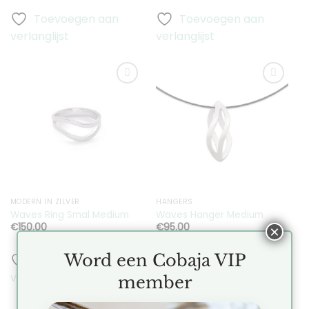
Toevoegen aan
Toevoegen aan
verlanglijst
verlanglijst
Toevoegen
Toevoegen
aan
aan
verlanglijst
verlanglijst
MODERN IN ZILVER
HANGERS
Waves Ring Smal Medium
Waves Hanger Medium
€
150.00
€
95.00
×
Word een Cobaja VIP
Toevoegen aan
Toevoegen aan
verlanglijst
verlanglijst
member