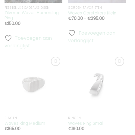
FEESTELIJKE CADEAUGIDSEN
GOUDEN FAVORIETEN
Zilveren Waves Hamerslag
Waves Oorstekers Klein
Ring
Prijsklasse:
€
70.00
-
€
295.00
€70.00
€
150.00
tot
€295.00
Toevoegen aan
Toevoegen aan
verlanglijst
verlanglijst
Toevoegen
Toevoegen
aan
aan
verlanglijst
verlanglijst
RINGEN
RINGEN
Waves Ring Medium
Waves Ring Smal
€
165.00
€
160.00