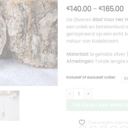
Gewaardeerd
1
P
140.00
-
165.00
€
€
5.00
op 5
gebaseerd
€
op
klant
De Zilveren
Blad Voor Het 
t
waardering
een uniek en betekenisvol s
€
geïnspireerd op een echt bl
natuur van Kudelstaart.
Materiaal:
1e gehalte zilver 
Afmetingen:
Totale lengte 
Inclusief of exclusief collier
Zilveren Blad Voor Het Hart H
TOEVOEGEN AAN WINKEL
Toevoegen aan ver