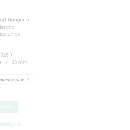
rijsklasse:
140.00
Hart Hanger
is
ot
ieraad,
165.00
ad uit de
(925 )
is +/- 33 mm
anger aantal
WAGEN
langlijst