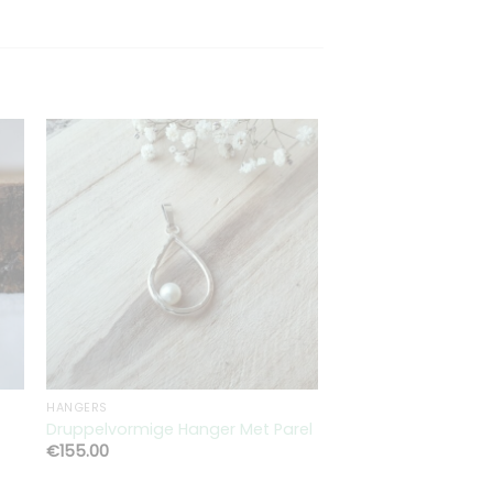
en
Toevoegen
aan
st
verlanglijst
HANGERS
HANGERS
Druppelvormige Hanger Met Parel
Hexa Hanger Medi
€
155.00
€
165.00