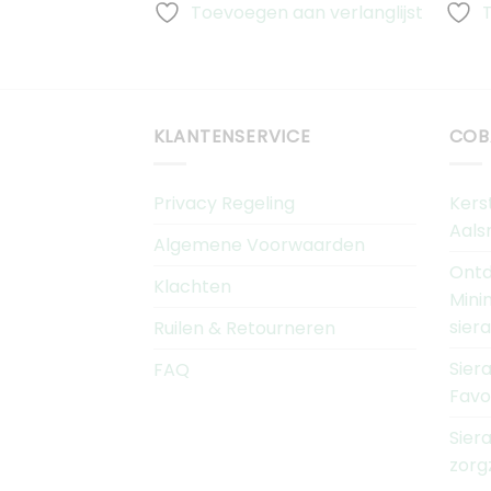
€670.00
Toevoegen aan verlanglijst
KLANTENSERVICE
COB
Privacy Regeling
Kers
Aals
Algemene Voorwaarden
Ontd
Klachten
Mini
sier
Ruilen & Retourneren
Sier
FAQ
Favo
Sier
zorg