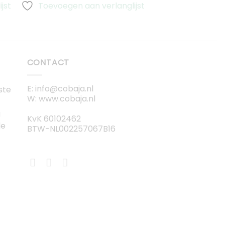
jst
Toevoegen aan verlanglijst
Toevoegen aa
CONTACT
E: info@cobaja.nl
ste
W: www.cobaja.nl
g
KvK 60102462
de
BTW-NL002257067B16