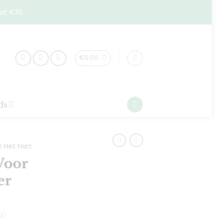
af €115
€
0.00
ds
r Het Hart
Voor
er
g)