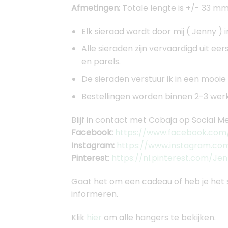
Afmetingen:
Totale lengte is +/- 33 m
Elk sieraad wordt door mij ( Jenny ) 
Alle sieraden zijn vervaardigd uit ee
en parels.
De sieraden verstuur ik in een mooi
Bestellingen worden binnen 2-3 werkd
Blijf in contact met Cobaja op Social Me
Facebook:
https://www.facebook.com/
Instagram:
https://www.instagram.co
Pinterest
:
https://nl.pinterest.com/Je
Gaat het om een cadeau of heb je het 
informeren.
Klik
hier
om alle hangers te bekijken.