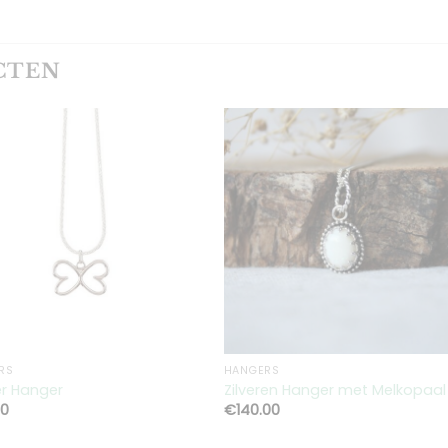
CTEN
Toevoegen
Toevoeg
aan
aan
verlanglijst
verlanglij
RS
HANGERS
er Hanger
Zilveren Hanger met Melkopaal
00
€
140.00