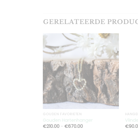
GERELATEERDE PRODU
Toevoegen
aan
verlanglijst
GOUDEN FAVORIETEN
HANGE
Gouden Hartenhanger
Vlind
Prijsklasse:
€
210.00
-
€
670.00
€
90.
€210.00
tot