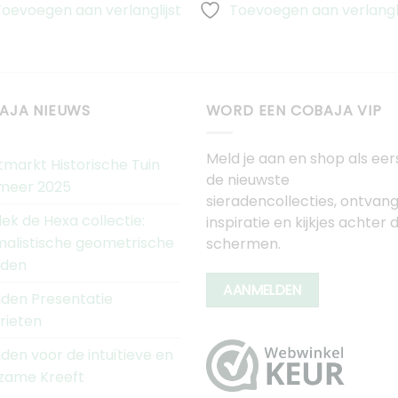
Toevoegen aan verlanglijst
Toevoegen aan verlangli
AJA NIEUWS
WORD EEN COBAJA VIP
Meld je aan en shop als eer
tmarkt Historische Tuin
de nieuwste
meer 2025
sieradencollecties, ontvan
ek de Hexa collectie:
inspiratie en kijkjes achter 
malistische geometrische
schermen.
aden
AANMELDEN
aden Presentatie
rieten
aden voor de intuïtieve en
zame Kreeft