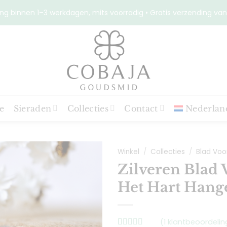
ng binnen 1–3 werkdagen, mits voorradig • Gratis verzending van
e
Sieraden
Collecties
Contact
Nederlan
Winkel
/
Collecties
/
Blad Voo
Zilveren Blad 
Het Hart Hang
Toevoegen
aan
verlanglijst
(
1
klantbeoordelin