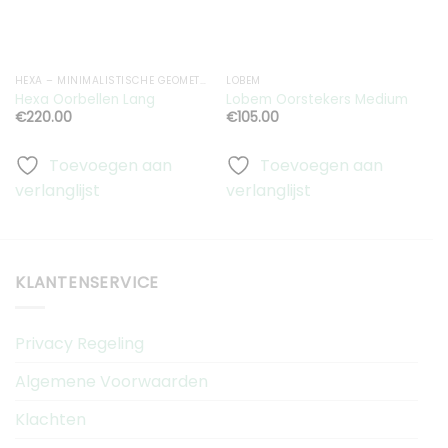
HEXA – MINIMALISTISCHE GEOMETRISCHE HEXAGON SIERADEN
LOBEM
G
Hexa Oorbellen Lang
Lobem Oorstekers Medium
G
€
220.00
€
105.00
Toevoegen aan
Toevoegen aan
verlanglijst
verlanglijst
v
KLANTENSERVICE
Privacy Regeling
Algemene Voorwaarden
Klachten