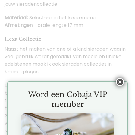
jouw sieradencollectie!
Materiaal:
Selecteer in het keuzemenu
Afmetingen:
Totale lengte 17 mm
Hexa Collectie
Naast het maken van one of a kind sieraden waarin
veel gebruik wordt gemaakt van mooie en unieke
edelstenen maak ik ook sieraden collecties in
kleine oplages.
×
De Hexa collectie is een sieraden collectie met als
basis ontwerpen die strak, minimalistisch en
Word een Cobaja VIP
tijdloos zijn. De vormen zijn geïnspireerd op de
member
hexagonale vorm die mij erg aanspreken.
Gelijkmatig verdeeld, stoer en enorm veelzijdig
voor de sieraad ontwerpen. Je kan de onderlinge
sieraden met elkaar perfect combineren maar