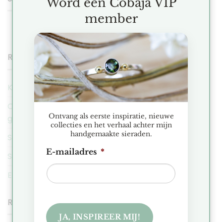
Word een Cobaja VIP
member
RECENT POSTS
Kerstmarkt Historische Tuin Aalsmeer 2025
Ontdek de Hexa collectie: Minimalistische
Ontvang als eerste inspiratie, nieuwe
geometrische sieraden
collecties en het verhaal achter mijn
handgemaakte sieraden.
Sieraden Presentatie Favorieten
E-mailadres
*
Sieraden voor de intuïtieve en zorgzame Kreeft
Edelsteen spotlight: Apatiet
RECENT COMMENTS
JA, INSPIREER MIJ!