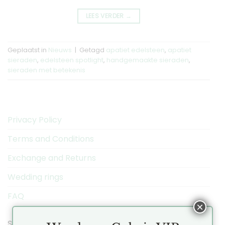
LEES VERDER
→
Geplaatst in
Nieuws
|
Getagd
apatiet edelsteen
,
apatiet
sieraden
,
edelsteen spotlight
,
handgemaakte sieraden
,
sieraden met betekenis
Privacy Policy
Terms and Conditions
Exchange and Returns
Wedding rings
FAQ
×
SEARCH