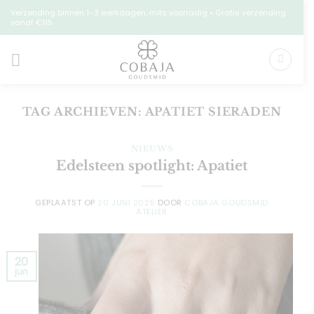
Ga
Verzending binnen 1–3 werkdagen, mits voorradig • Gratis verzending
vanaf €115
naar
inhoud
TAG ARCHIEVEN:
APATIET SIERADEN
NIEUWS
Edelsteen spotlight: Apatiet
GEPLAATST OP
20 JUNI 2025
DOOR
COBAJA GOUDSMID
ATELIER
20
jun