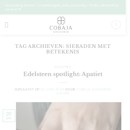
Ga
Verzending binnen 1–3 werkdagen, mits voorradig • Gratis verzending
vanaf €115
naar
inhoud
TAG ARCHIEVEN:
SIERADEN MET
BETEKENIS
NIEUWS
Edelsteen spotlight: Apatiet
GEPLAATST OP
20 JUNI 2025
DOOR
COBAJA GOUDSMID
ATELIER
20
jun