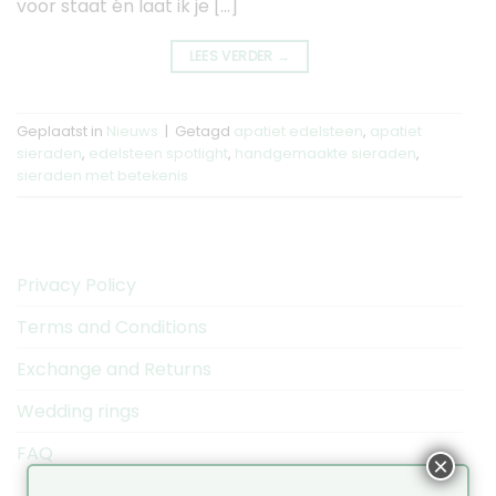
voor staat én laat ik je […]
LEES VERDER
→
Geplaatst in
Nieuws
|
Getagd
apatiet edelsteen
,
apatiet
sieraden
,
edelsteen spotlight
,
handgemaakte sieraden
,
sieraden met betekenis
Privacy Policy
Terms and Conditions
Exchange and Returns
Wedding rings
FAQ
×