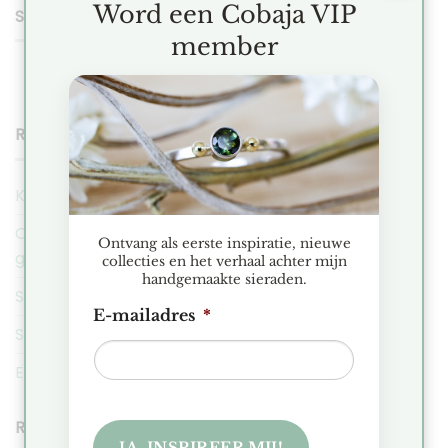
Word een Cobaja VIP
SEARCH
member
RECENT POSTS
Kerstmarkt Historische Tuin Aalsmeer 2025
Ontdek de Hexa collectie: Minimalistische
Ontvang als eerste inspiratie, nieuwe
geometrische sieraden
collecties en het verhaal achter mijn
handgemaakte sieraden.
Sieraden Presentatie Favorieten
E-mailadres
*
Sieraden voor de intuïtieve en zorgzame Kreeft
Edelsteen spotlight: Apatiet
RECENT COMMENTS
JA, INSPIREER MIJ!